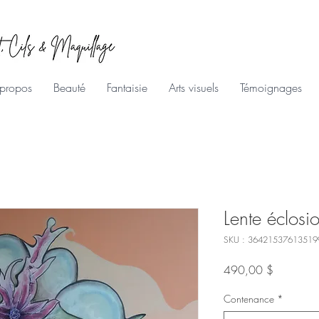
propos
Beauté
Fantaisie
Arts visuels
Témoignages
Lente éclosi
SKU : 36421537613519
Prix
490,00 $
Contenance
*