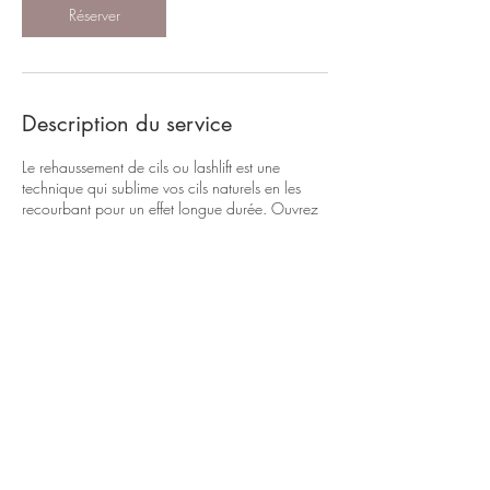
Réserver
Description du service
Le rehaussement de cils ou lashlift est une
technique qui sublime vos cils naturels en les
recourbant pour un effet longue durée. Ouvrez
votre regard et profitez d'un effet cils plus longs
et plus courbés sans extensions, pour un résultat
naturel qui dure jusqu'à 6 semaines. Offrez-vous
un regard magnifié et irrésistible!