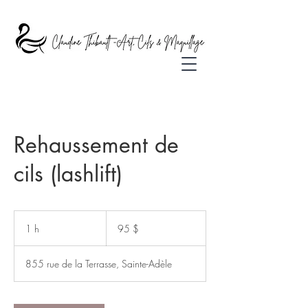
Rehaussement de
cils (lashlift)
95 dollars
canadiens
1 h
1
95 $
855 rue de la Terrasse, Sainte-Adèle