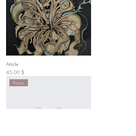
Article
Prix
45,00 $
Promo